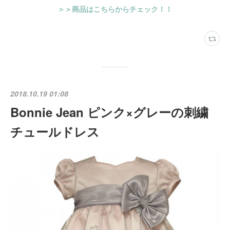
＞＞商品はこちらからチェック！！
2018.10.19 01:08
Bonnie Jean ピンク×グレーの刺繍
チュールドレス