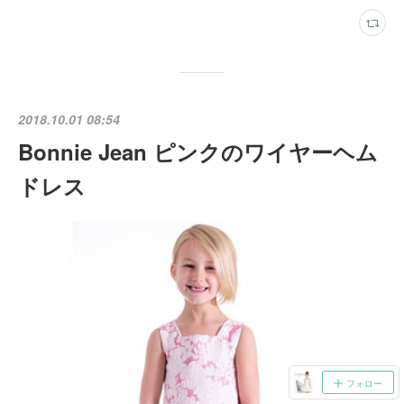
2018.10.01 08:54
Bonnie Jean ピンクのワイヤーヘム
ドレス
フォロー