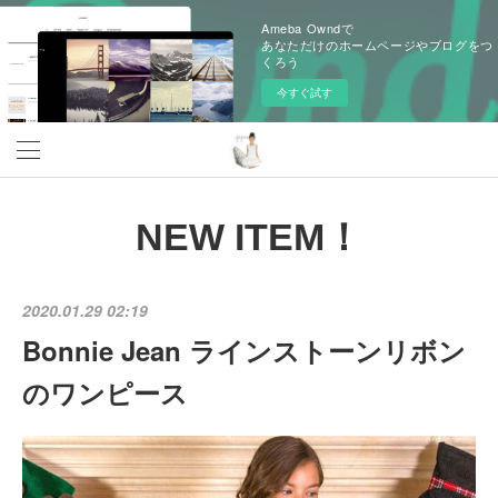
Ameba Owndで
あなただけのホームページやブログをつ
くろう
今すぐ試す
NEW ITEM！
2020.01.29 02:19
Bonnie Jean ラインストーンリボン
のワンピース