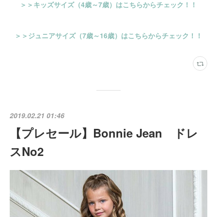
＞＞キッズサイズ（4歳～7歳）はこちらからチェック！！
＞＞ジュニアサイズ（7歳～16歳）はこちらからチェック！！
2019.02.21 01:46
【プレセール】Bonnie Jean ドレ
スNo2