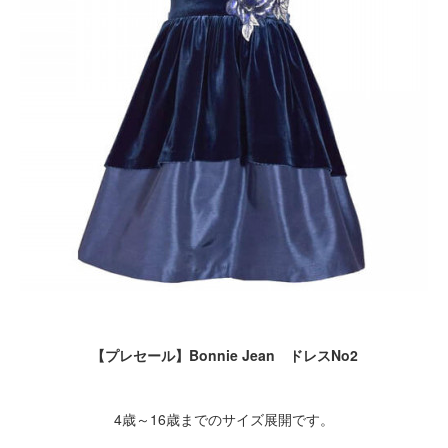
【プレセール】Bonnie Jean ドレスNo2
4歳～16歳までのサイズ展開です。