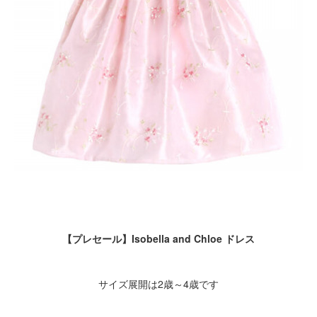
【プレセール】Isobella and Chloe ドレス
サイズ展開は2歳～4歳です