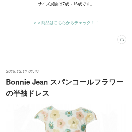
サイズ展開は7歳～16歳です。
＞＞商品はこちらからチェック！！
2019.12.11 01:47
Bonnie Jean スパンコールフラワー
の半袖ドレス