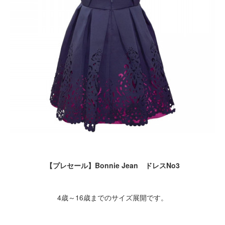
【プレセール】Bonnie Jean ドレスNo3
4歳～16歳までのサイズ展開です。